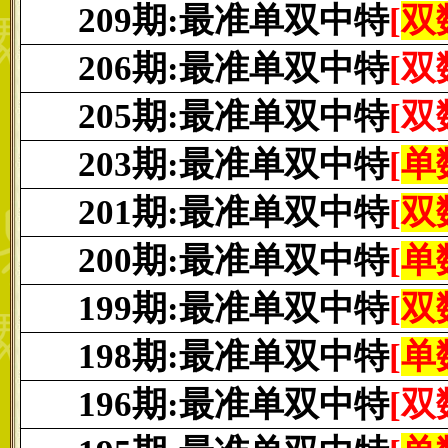
209期:最准单双中特
[
双
206期:最准单双中特
[双
205期:最准单双中特
[双
203期:最准单双中特
[
单
201期:最准单双中特
[
双
200期:最准单双中特
[
单
199期:最准单双中特
[
双
198期:最准单双中特
[
单
196期:最准单双中特
[双