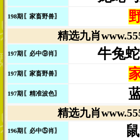
198期〖家畜野兽〗
精选九肖www.55
牛兔蛇
197期〖必中⑨肖〗
197期〖家畜野兽〗
197期〖精准波色〗
精选九肖www.55
鼠
196期〖必中⑤肖〗