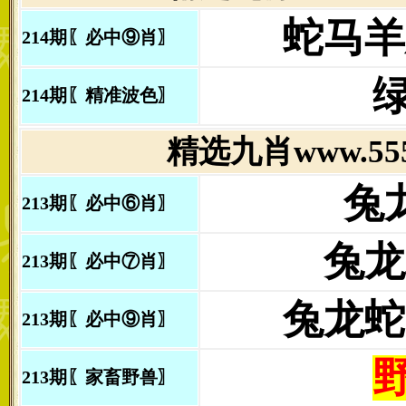
蛇马羊
214期〖必中⑨肖〗
214期〖精准波色〗
精选九肖www.55
兔
213期〖必中⑥肖〗
兔龙
213期〖必中⑦肖〗
兔龙蛇
213期〖必中⑨肖〗
213期〖家畜野兽〗