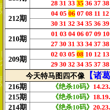
28 31 33
35
36 37 38
04 05
06
07 08 11 12
212期
30 31 32 34 35 36 39
01 03 04 06 07 09 10
210期
27 30 31 33 34 37 38
02 03 05
08
10 12 13
209期
29 30 32 34 35 37 38
【诸
今天特马图四不像
216期
《绝杀10码
》
14.23
215期
《绝杀10码
》
18.19
214期
《绝杀10码
》
20.23