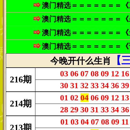
澳门精选＝＝＝＝＝＝＝《
澳门精选＝＝＝＝＝＝＝《
澳门精选＝＝＝＝＝＝＝《
澳门精选＝＝＝＝＝＝＝《
【
今晚开什么生肖
03 06 07 08 09 12 16
216期
30 31 32 33 34 36 39
01 02
04
06 09 12 13
214期
28 29 30 31 33 34 36
01 03 04 07 08 09 11
213期