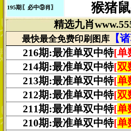
猴猪鼠
195期〖必中⑨肖〗
精选九肖www.55
【诸
最快最全免费印刷图库
216期:最准单双中特
[单
214期:最准单双中特
[
双
213期:最准单双中特
[
单
212期:最准单双中特
[
双
211期:最准单双中特
[
单
210期:最准单双中特
[
单