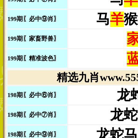
马
羊
猴
199期〖必中⑨肖〗
199期〖家畜野兽〗
199期〖精准波色〗
精选九肖www.55
龙
198期〖必中⑥肖〗
龙蛇
198期〖必中⑦肖〗
龙蛇马
198期〖必中⑨肖〗