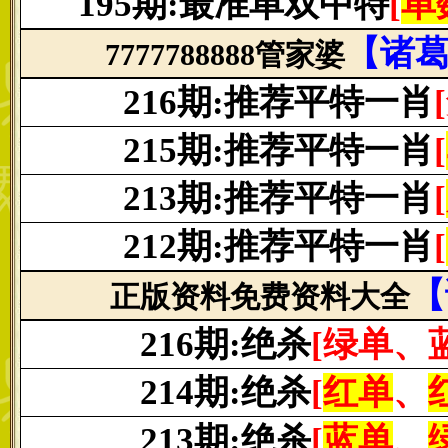
195期:最准单双中特
[
单
【诸
7777788888管家婆
216期:推荐平特一肖
215期:推荐平特一肖
[
213期:推荐平特一肖
[
212期:推荐平特一肖
[
【
正版资料免费资料大全
216期:绝杀
[绿单、
214期:绝杀
[
红单
、
213期:绝杀
[
蓝单
、