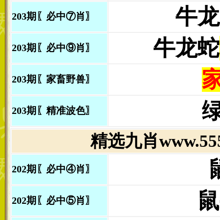
牛龙
203期〖必中⑦肖〗
牛龙蛇
203期〖必中⑨肖〗
203期〖家畜野兽〗
203期〖精准波色〗
精选九肖www.55
202期〖必中④肖〗
鼠
202期〖必中⑤肖〗