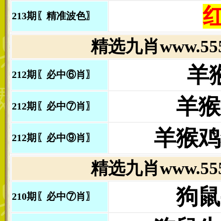
213期〖精准波色〗
精选九肖www.55
羊
212期〖必中⑥肖〗
羊猴
212期〖必中⑦肖〗
羊猴鸡
212期〖必中⑨肖〗
精选九肖www.55
狗鼠
210期〖必中⑦肖〗