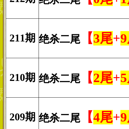
【
3尾
+
211期
绝杀二尾
【
2
尾
+
210期
绝杀二尾
【
4
尾
+
209期
绝杀二尾