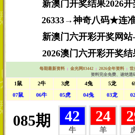
新澳门开奖结果2026
26333→神奇八码★
新澳门六开彩开奖网站
2026澳门六开彩开奖
每期最新资料
金光网83442
2026全年资料
世
|
|
|
资料完全免费、谢绝透
1鼠
2牛
3虎
4兔
5龙
07鼠
06牛
05虎
04兔
03龙
0