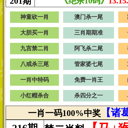
201期
《绝杀10码
》
13.15
神童砍一肖
澳门杀一尾
大胆买一肖
三肖期期准
九宫禁二肖
阿飞杀二尾
八戒杀三尾
管家婆七尾
一肖中特码
免费一肖王
小红帽杀合
杀四分之一
【诸
一肖一码100%中奖